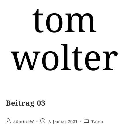
tom
Zum
Inhalt
springen
wolter
Beitrag 03
Beitrags-
adminTW
Beitrag
7. Januar 2021
Beitrags-
Taten
Autor:
veröffentlicht:
Kategorie: